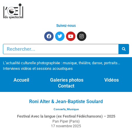
Suivez-nous
L’actualité culturelle photographiée : musique, théâtre, danse, portraits…
Interviews vidéos et sessions acoustiques
Accueil
Galeries photos
Vidéos
Contact
Roni Alter & Jean-Baptiste Soulard
Concerts
,
Musique
Festival Avec la langue (ex Festival Fédéchansons) – 2025
Pan Piper (Paris)
17 novembre 2025