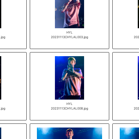
HYL
.jpg
20231113CHYLAL003.jpg
202
HYL
jpg
20231113CHYLAL008.jpg
202