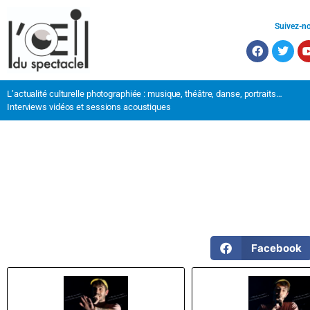
Suivez-n
L’actualité culturelle photographiée : musique, théâtre, danse, portraits…
Interviews vidéos et sessions acoustiques
Facebook