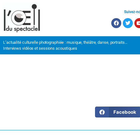
Suivez-n
L’actualité culturelle photographiée : musique, théâtre, danse, portraits…
Interviews vidéos et sessions acoustiques
Facebook