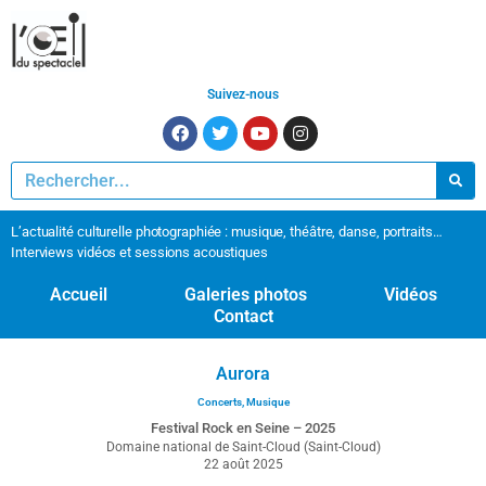
Suivez-nous
L’actualité culturelle photographiée : musique, théâtre, danse, portraits…
Interviews vidéos et sessions acoustiques
Accueil
Galeries photos
Vidéos
Contact
Aurora
Concerts
,
Musique
Festival Rock en Seine – 2025
Domaine national de Saint-Cloud (Saint-Cloud)
22 août 2025