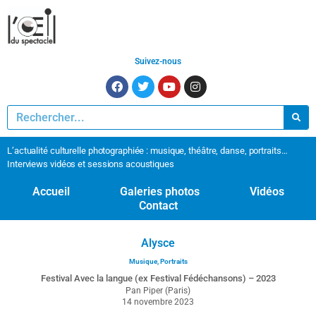
Suivez-nous
L’actualité culturelle photographiée : musique, théâtre, danse, portraits…
Interviews vidéos et sessions acoustiques
Accueil
Galeries photos
Vidéos
Contact
Alysce
Musique
,
Portraits
Festival Avec la langue (ex Festival Fédéchansons) – 2023
Pan Piper (Paris)
14 novembre 2023