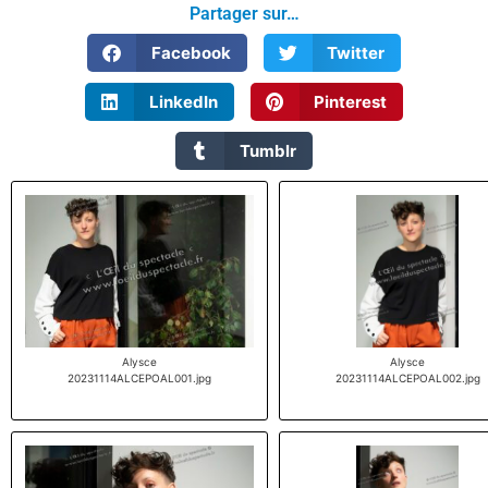
Partager sur…
Facebook
Twitter
LinkedIn
Pinterest
Tumblr
Alysce
Alysce
20231114ALCEPOAL001.jpg
20231114ALCEPOAL002.jpg