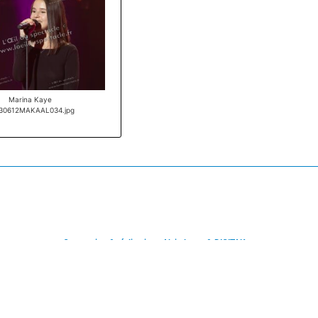
Marina Kaye
30612MAKAAL034.jpg
Conception & réalisation : Alain Leroy & DIGITAK