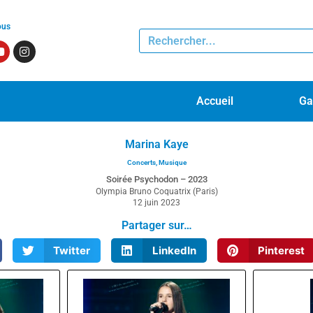
ous
Accueil
Ga
Marina Kaye
Concerts
,
Musique
Soirée Psychodon – 2023
Olympia Bruno Coquatrix (Paris)
12 juin 2023
Partager sur…
Twitter
LinkedIn
Pinterest