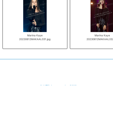
Marina Kaye
Marina Kaye
20230612MAKAAL031.jpg
20230612MAKAAL032
© L'Œil du spectacle - 2022