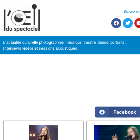
Suivez-n
L’actualité culturelle photographiée : musique, théâtre, danse, portraits…
Interviews vidéos et sessions acoustiques
Facebook