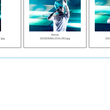
Alonzo
.jpg
20230309ALZOAL053.jpg
202
Conditions d'utilisations