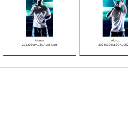
Alonzo
Alonzo
20230309ALZOAL051.jpg
20230309ALZOAL052
© L'Œil du spectacle - 2022