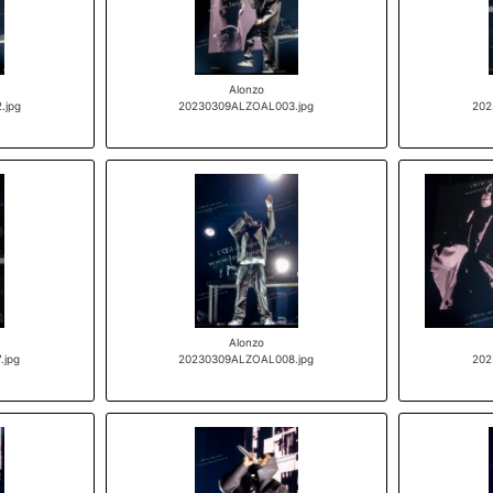
Alonzo
.jpg
20230309ALZOAL003.jpg
202
Alonzo
.jpg
20230309ALZOAL008.jpg
202