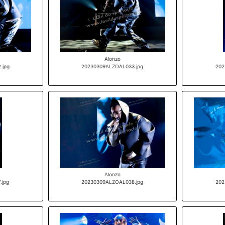
Alonzo
.jpg
20230309ALZOAL033.jpg
202
Alonzo
.jpg
20230309ALZOAL038.jpg
202