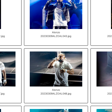
Alonzo
.jpg
20230309ALZOAL043.jpg
202
Alonzo
.jpg
20230309ALZOAL048.jpg
202