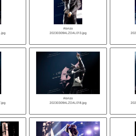
Alonzo
.jpg
20230309ALZOAL013.jpg
202
Alonzo
.jpg
20230309ALZOAL018.jpg
202