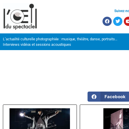
Suivez-n
L’actualité culturelle photographiée : musique, théâtre, danse, portraits…
Interviews vidéos et sessions acoustiques
Facebook