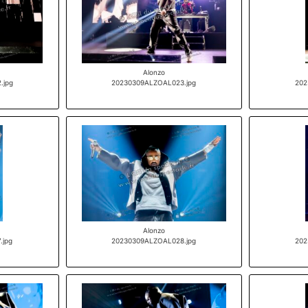
Alonzo
.jpg
20230309ALZOAL023.jpg
202
Alonzo
.jpg
20230309ALZOAL028.jpg
202