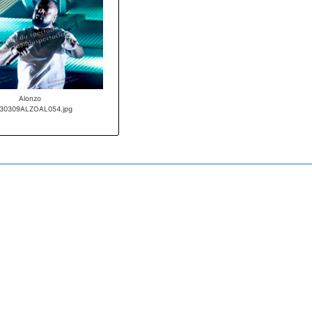
Alonzo
30309ALZOAL054.jpg
Conception & réalisation : Alain Leroy & DIGITAK