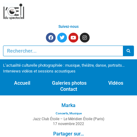
Suivez-nous
L’actualité culturelle photographiée : musique, théâtre, danse, portraits…
Interviews vidéos et sessions acoustiques
Accueil
Galeries photos
Vidéos
Contact
Marka
Concerts
,
Musique
Jazz Club Étoile – Le Méridien Étoile (Paris)
17 novembre 2022
Partager sur…