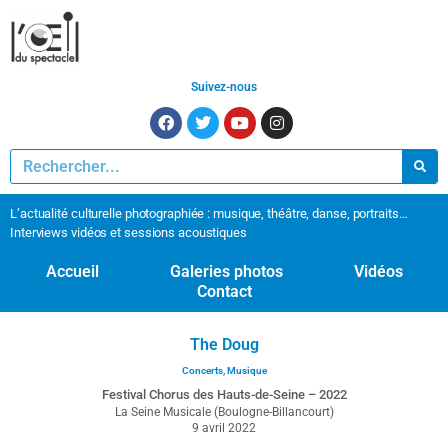
Suivez-nous
L’actualité culturelle photographiée : musique, théâtre, danse, portraits…
Interviews vidéos et sessions acoustiques
Accueil
Galeries photos
Vidéos
Contact
The Doug
Concerts
,
Musique
Festival Chorus des Hauts-de-Seine – 2022
La Seine Musicale (Boulogne-Billancourt)
9 avril 2022