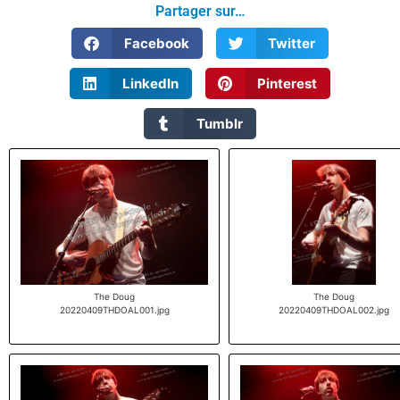
Partager sur…
Facebook
Twitter
LinkedIn
Pinterest
Tumblr
The Doug
The Doug
20220409THDOAL001.jpg
20220409THDOAL002.jpg