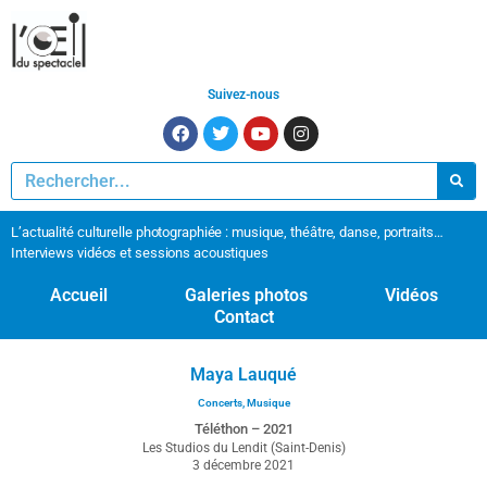
Suivez-nous
L’actualité culturelle photographiée : musique, théâtre, danse, portraits…
Interviews vidéos et sessions acoustiques
Accueil
Galeries photos
Vidéos
Contact
Maya Lauqué
Concerts
,
Musique
Téléthon – 2021
Les Studios du Lendit (Saint-Denis)
3 décembre 2021