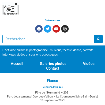
Suivez-nous
L’actualité culturelle photographiée : musique, théâtre, danse, portraits…
Interviews vidéos et sessions acoustiques
Accueil
Galeries photos
Vidéos
Contact
Fianso
Concerts
,
Musique
Fête de l’Humanité – 2021
Parc départemental Georges-Valbon – La Courneuve (Seine-Saint-Denis)
10 septembre 2021