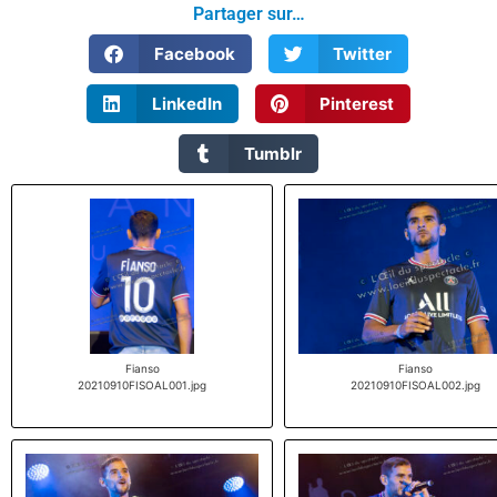
Partager sur…
Facebook
Twitter
LinkedIn
Pinterest
Tumblr
Fianso
Fianso
20210910FISOAL001.jpg
20210910FISOAL002.jpg