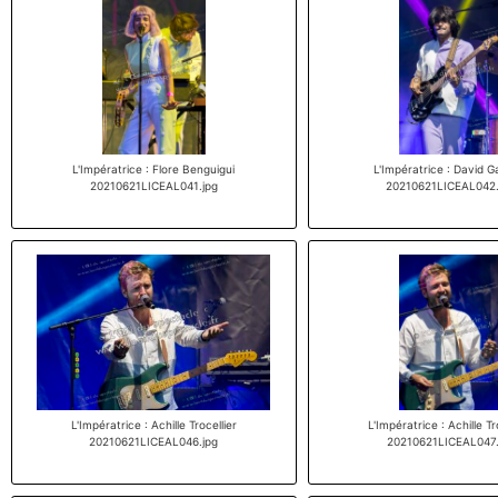
L'Impératrice : Flore Benguigui
L'Impératrice : David 
20210621LICEAL041.jpg
20210621LICEAL042.
L'Impératrice : Achille Trocellier
L'Impératrice : Achille Tr
20210621LICEAL046.jpg
20210621LICEAL047.