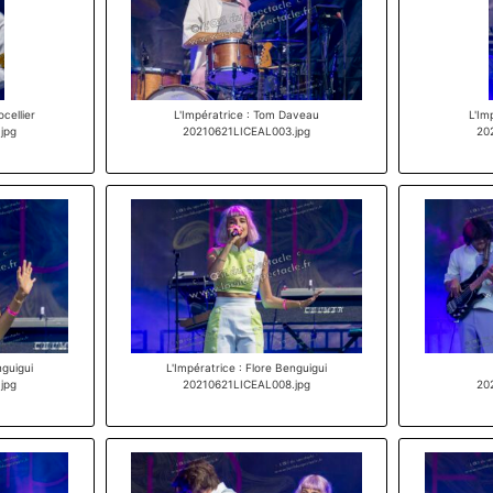
ocellier
L'Impératrice : Tom Daveau
L'Im
jpg
20210621LICEAL003.jpg
20
nguigui
L'Impératrice : Flore Benguigui
jpg
20210621LICEAL008.jpg
20