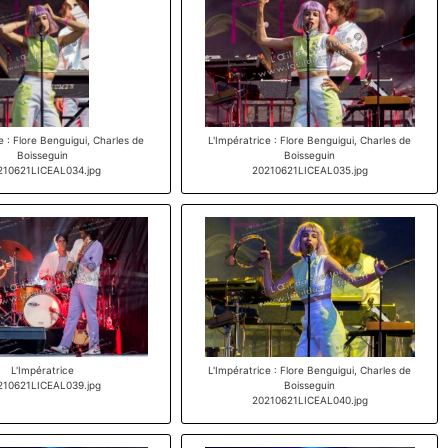
e : Flore Benguigui, Charles de
L'Impératrice : Flore Benguigui, Charles de
Boisseguin
Boisseguin
210621LICEAL034.jpg
20210621LICEAL035.jpg
L'Impératrice
L'Impératrice : Flore Benguigui, Charles de
210621LICEAL039.jpg
Boisseguin
20210621LICEAL040.jpg