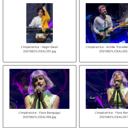
L'Impératrice : Hagni Gwon
L'Impératrice : Achille Trocelli
20210621LICEAL051.jpg
20210621LICEAL052.
L'Impératrice : Flore Benguigui
L'Impératrice : Flore Be
20210621LICEAL056.jpg
20210621LICEAL057.