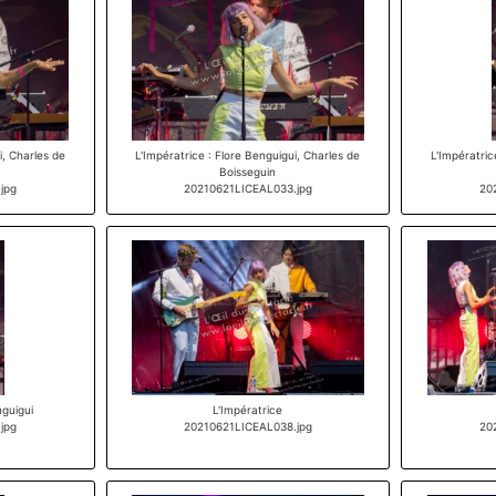
i, Charles de
L'Impératrice : Flore Benguigui, Charles de
L'Impératric
Boisseguin
jpg
20210621LICEAL033.jpg
20
nguigui
L'Impératrice
jpg
20210621LICEAL038.jpg
20