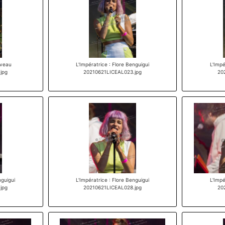
aveau
L'Impératrice : Flore Benguigui
L'Impé
jpg
20210621LICEAL023.jpg
20
nguigui
L'Impératrice : Flore Benguigui
L'Impé
jpg
20210621LICEAL028.jpg
20