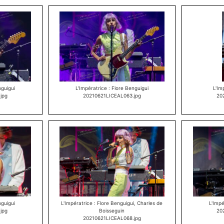
nguigui
L'Impératrice : Flore Benguigui
L'Im
jpg
20210621LICEAL063.jpg
20
nguigui
L'Impératrice : Flore Benguigui, Charles de
L'Impé
jpg
Boisseguin
20
20210621LICEAL068.jpg