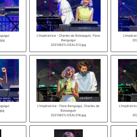
nguigui
L'Impératrice : Charles de Boisseguin, Flore
L'Impérat
jpg
Benguigui
20
20210621LICEAL013.jpg
nguigui
L'Impératrice : Flore Benguigui, Charles de
L'Impératric
jpg
Boisseguin
20210621LICEAL018.jpg
20