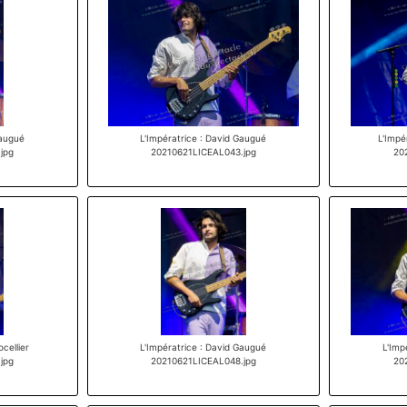
Gaugué
L'Impératrice : David Gaugué
L'Impér
jpg
20210621LICEAL043.jpg
20
ocellier
L'Impératrice : David Gaugué
L'Imp
jpg
20210621LICEAL048.jpg
20