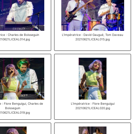
rice : Charles de Boisseguin
L'Impératrice : David Gaugué, Tom Daveau
210621LICEAL014.jpg
20210621LICEAL015.jpg
e : Flore Benguigui, Charles de
L'Impératrice : Flore Benguigui
Boisseguin
20210621LICEAL020.jpg
210621LICEAL019.jpg