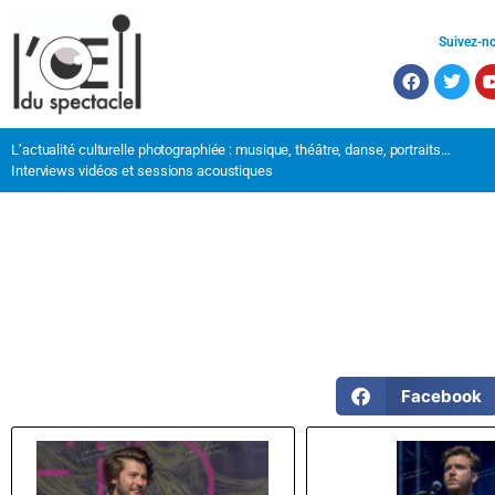
Suivez-n
L’actualité culturelle photographiée : musique, théâtre, danse, portraits…
Interviews vidéos et sessions acoustiques
Facebook