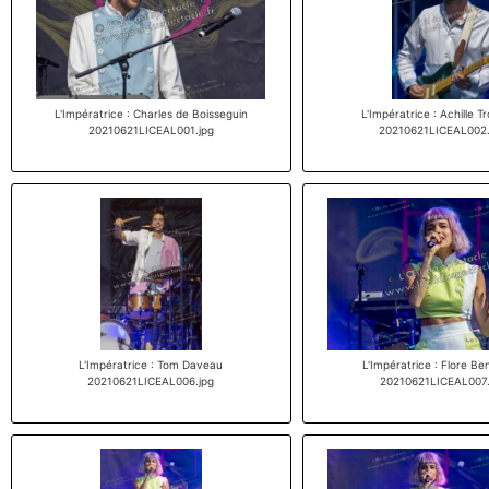
L'Impératrice : Charles de Boisseguin
L'Impératrice : Achille Tr
20210621LICEAL001.jpg
20210621LICEAL002.
L'Impératrice : Tom Daveau
L'Impératrice : Flore Be
20210621LICEAL006.jpg
20210621LICEAL007.