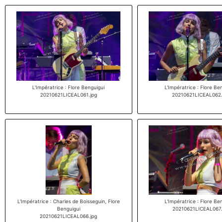
L'Impératrice : Flore Benguigui
L'Impératrice : Flore Be
20210621LICEAL061.jpg
20210621LICEAL062.
L'Impératrice : Charles de Boisseguin, Flore
L'Impératrice : Flore Be
Benguigui
20210621LICEAL067.
20210621LICEAL066.jpg