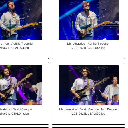
atrice : Achille Trocellier
L'Impératrice : Achille Trocellier
210621LICEAL044.jpg
20210621LICEAL045.jpg
ératrice : David Gaugué
L'Impératrice : David Gaugué, Tom Daveau
210621LICEAL049.jpg
20210621LICEAL050.jpg