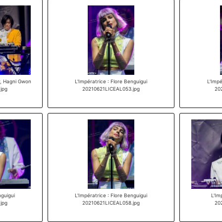
er, Hagni Gwon
L'Impératrice : Flore Benguigui
L'Impé
jpg
20210621LICEAL053.jpg
20
nguigui
L'Impératrice : Flore Benguigui
L'Im
jpg
20210621LICEAL058.jpg
20