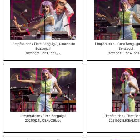
L'Impératrice : Flore Benguigui, Charles de
L'Impératrice : Flore Benguigu
Boisseguin
Boisseguin
20210621LICEAL031.jpg
20210621LICEAL032.
L'Impératrice : Flore Benguigui
L'Impératrice : Flore Be
20210621LICEAL036.jpg
20210621LICEAL037.