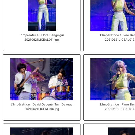
L'Impératrice : Flore Benguigui
L'Impératrice : Flore Be
20210621LICEAL011.jpg
20210621LICEAL012.
L'Impératrice : David Gaugué, Tom Daveau
L'Impératrice : Flore Be
20210621LICEAL016.jpg
20210621LICEAL017.