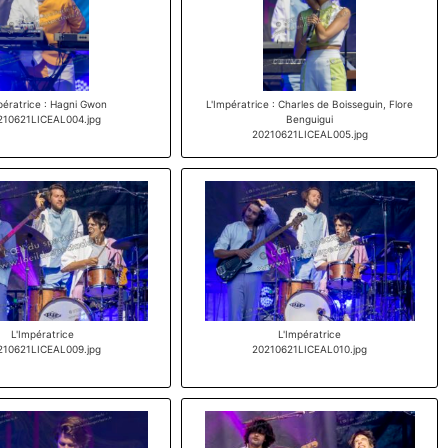
pératrice : Hagni Gwon
L'Impératrice : Charles de Boisseguin, Flore
210621LICEAL004.jpg
Benguigui
20210621LICEAL005.jpg
L'Impératrice
L'Impératrice
210621LICEAL009.jpg
20210621LICEAL010.jpg