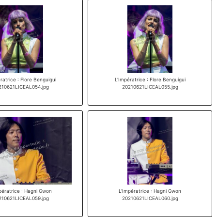
ratrice : Flore Benguigui
L'Impératrice : Flore Benguigui
210621LICEAL054.jpg
20210621LICEAL055.jpg
pératrice : Hagni Gwon
L'Impératrice : Hagni Gwon
210621LICEAL059.jpg
20210621LICEAL060.jpg