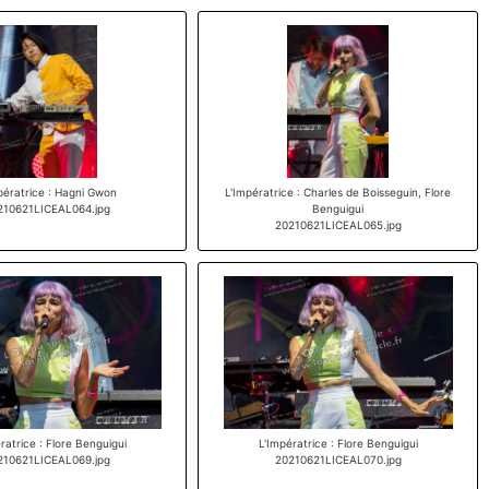
pératrice : Hagni Gwon
L'Impératrice : Charles de Boisseguin, Flore
210621LICEAL064.jpg
Benguigui
20210621LICEAL065.jpg
ratrice : Flore Benguigui
L'Impératrice : Flore Benguigui
210621LICEAL069.jpg
20210621LICEAL070.jpg