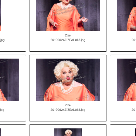
Zize
jpg
20190624ZIZEAL013.jpg
20
Zize
jpg
20190624ZIZEAL018.jpg
20