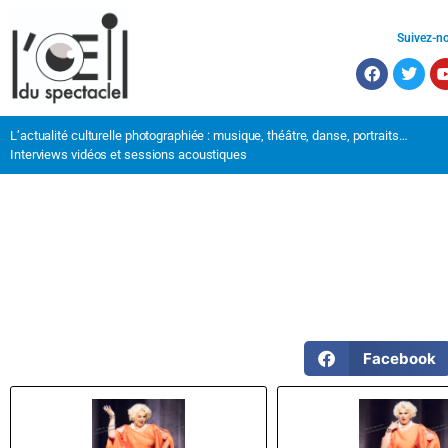
Suivez-n
L’actualité culturelle photographiée : musique, théâtre, danse, portraits…
Interviews vidéos et sessions acoustiques
Facebook