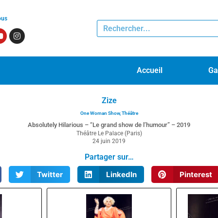
ous
Accueil
Ga
Zize
One Woman Show
,
Théâtre
Absolutely Hilarious – “Le grand show de l’humour” – 2019
Théâtre Le Palace (Paris)
24 juin 2019
Partager sur…
Twitter
LinkedIn
Pinterest