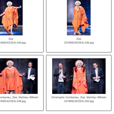
Zize
Zize
190624ZIZEAL044.jpg
20190624ZIZEAL045.jpg
ombarieu, Zize, Mathieu Wilhelm
Christophe Combarieu, Zize, Mathieu Wilhelm
190624ZIZEAL049.jpg
20190624ZIZEAL050.jpg