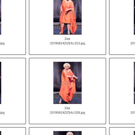
Zize
jpg
20190624ZIZEAL023.jpg
20
Zize
jpg
20190624ZIZEAL028.jpg
20