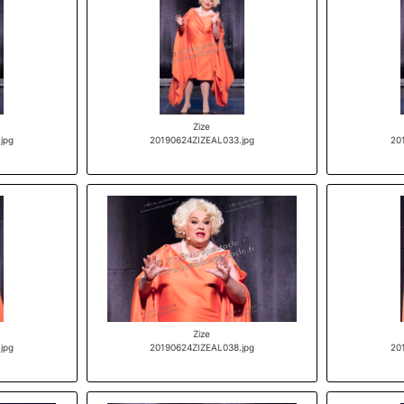
Zize
jpg
20190624ZIZEAL033.jpg
20
Zize
jpg
20190624ZIZEAL038.jpg
20