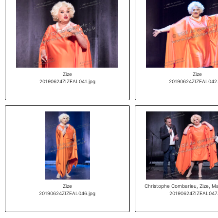
Zize
Zize
20190624ZIZEAL041.jpg
20190624ZIZEAL042.
Zize
Christophe Combarieu, Zize, Ma
20190624ZIZEAL046.jpg
20190624ZIZEAL047.