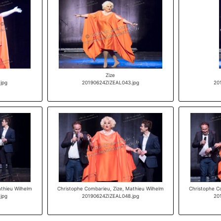
Zize
jpg
20190624ZIZEAL043.jpg
20
thieu Wilhelm
Christophe Combarieu, Zize, Mathieu Wilhelm
Christophe C
jpg
20190624ZIZEAL048.jpg
20