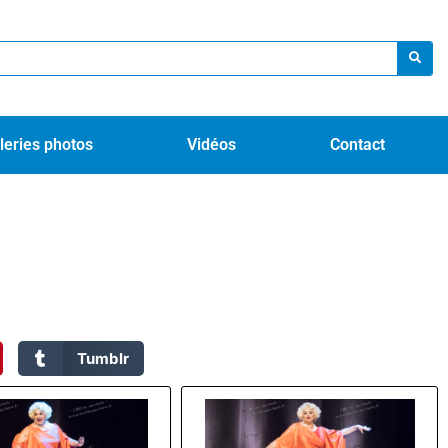
leries photos
Vidéos
Contact
Tumblr