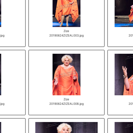
Zize
jpg
20190624ZIZEAL003.jpg
20
Zize
jpg
20190624ZIZEAL008.jpg
20