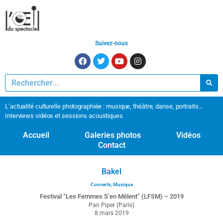
Suivez-nous
L’actualité culturelle photographiée : musique, théâtre, danse, portraits…
Interviews vidéos et sessions acoustiques
Accueil
Galeries photos
Vidéos
Contact
Bakel
Concerts
,
Musique
Festival “Les Femmes S’en Mêlent” (LFSM) – 2019
Pan Piper (Paris)
8 mars 2019