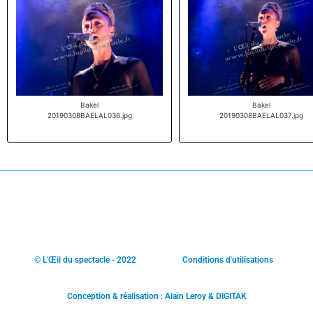
Bakel
Bakel
20190308BAELAL036.jpg
20190308BAELAL037.jpg
© L'Œil du spectacle - 2022
Conditions d'utilisations
Conception & réalisation : Alain Leroy & DIGITAK