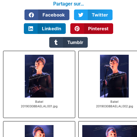
Partager sur…
Facebook
Twitter
LinkedIn
Pinterest
Tumblr
Bakel
Bakel
20190308BAELAL001.jpg
20190308BAELAL002.jpg