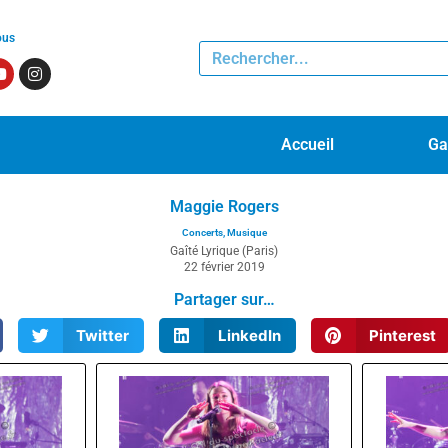
ous
Accueil
Ga
Maggie Rogers
Concerts
,
Musique
Gaîté Lyrique (Paris)
22 février 2019
Partager sur…
Twitter
LinkedIn
Pinterest