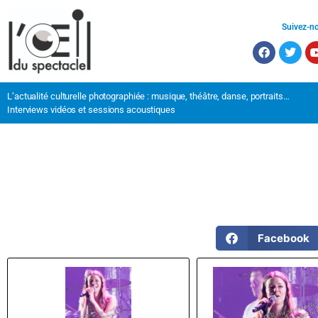
Suivez-n
L’actualité culturelle photographiée : musique, théâtre, danse, portraits…
Interviews vidéos et sessions acoustiques
Facebook