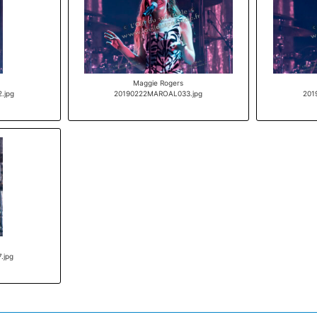
Maggie Rogers
.jpg
20190222MAROAL033.jpg
201
.jpg