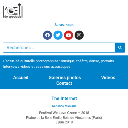
Suivez-nous
L’actualité culturelle photographiée : musique, théâtre, danse, portraits…
Interviews vidéos et sessions acoustiques
Accueil
Galeries photos
Vidéos
Contact
The Internet
Concerts
,
Musique
Festival We Love Green – 2018
Plaine de la Belle Étoile, Bois de Vincennes (Paris)
3 juin 2018