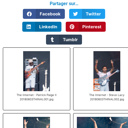
Partager sur…
Facebook
Twitter
LinkedIn
Pinterest
Tumblr
The Internet : Patrick Paige II
The Internet : Steve Lacy
20180603THINAL001.jpg
20180603THINAL002.jpg