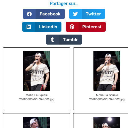
Partager sur…
Facebook
Twitter
LinkedIn
Pinterest
Tumblr
Moha La Squale
Moha La Squale
20180603MOLSAL001.jpg
20180603MOLSAL002.jpg