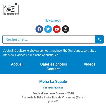
Suivez-nous
L’actualité culturelle photographiée : musique, théâtre, danse, portraits…
Interviews vidéos et sessions acoustiques
Accueil
Galeries photos
Vidéos
Contact
Moha La Squale
Concerts
,
Musique
Festival We Love Green – 2018
Plaine de la Belle Étoile, Bois de Vincennes (Paris)
3 juin 2018