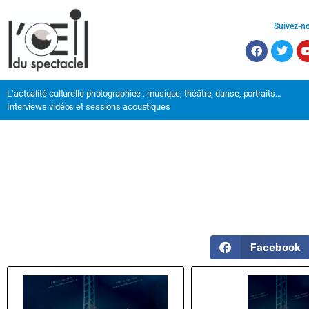
Suivez-n
L’actualité culturelle photographiée : musique, théâtre, danse, portraits…
Interviews vidéos et sessions acoustiques
Facebook