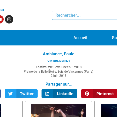
ous
Accueil
Ga
Ambiance, Foule
Concerts
,
Musique
Festival We Love Green – 2018
Plaine de la Belle Étoile, Bois de Vincennes (Paris)
2 juin 2018
Partager sur…
Twitter
LinkedIn
Pinterest