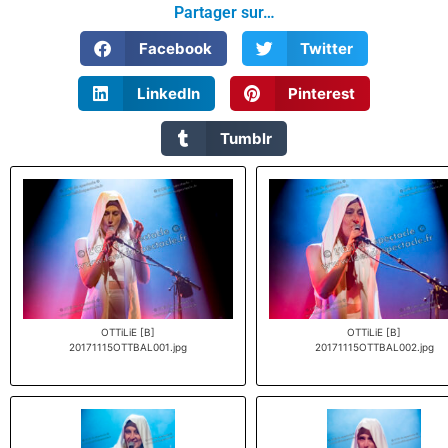
Partager sur…
Facebook
Twitter
LinkedIn
Pinterest
Tumblr
OTTiLiE [B]
OTTiLiE [B]
20171115OTTBAL001.jpg
20171115OTTBAL002.jpg