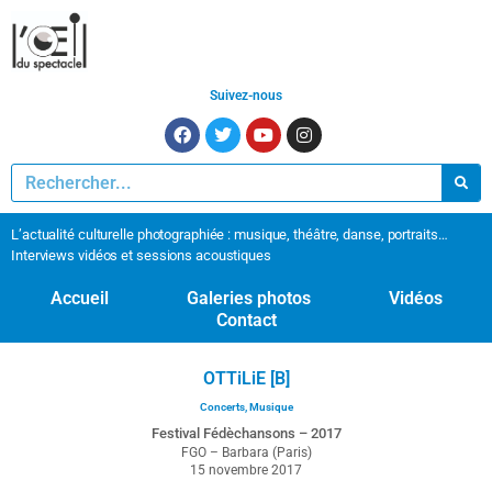
Suivez-nous
L’actualité culturelle photographiée : musique, théâtre, danse, portraits…
Interviews vidéos et sessions acoustiques
Accueil
Galeries photos
Vidéos
Contact
OTTiLiE [B]
Concerts
,
Musique
Festival Fédèchansons – 2017
FGO – Barbara (Paris)
15 novembre 2017