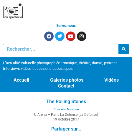
Suivez-nous
L’actualité culturelle photographiée : musique, théâtre, danse, portraits…
Interviews vidéos et sessions acoustiques
Accueil
Galeries photos
Vidéos
Contact
The Rolling Stones
Concerts
,
Musique
U Arena – Paris La Défense (La Défense)
19 octobre 2017
Partager sur…