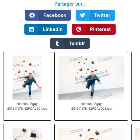
Partager sur…
Facebook
Twitter
LinkedIn
Pinterest
Tumblr
Nicolas Séguy
Nicolas Séguy
20161117NISEPOAL001.jpg
20161117NISEPOAL002.jpg