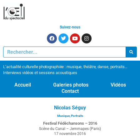
Suivez-nous
L’actualité culturelle photographiée : musique, théâtre, danse, portraits…
Interviews vidéos et sessions acoustiques
Accueil
Galeries photos
Vidéos
Contact
Nicolas Séguy
Musique
,
Portraits
Festival Fédèchansons – 2016
Scéne du Canal – Jemmapes (Paris)
17 novembre 2016