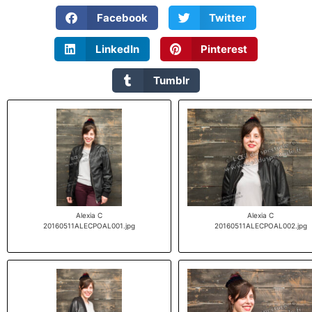
Facebook
Twitter
LinkedIn
Pinterest
Tumblr
Alexia C
Alexia C
20160511ALECPOAL001.jpg
20160511ALECPOAL002.jpg