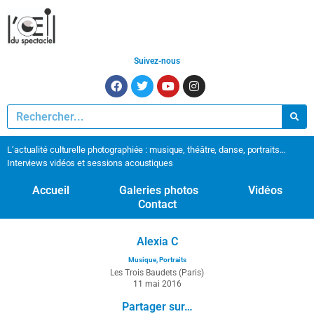
Suivez-nous
L’actualité culturelle photographiée : musique, théâtre, danse, portraits…
Interviews vidéos et sessions acoustiques
Accueil
Galeries photos
Vidéos
Contact
Alexia C
Musique
,
Portraits
Les Trois Baudets (Paris)
11 mai 2016
Partager sur…