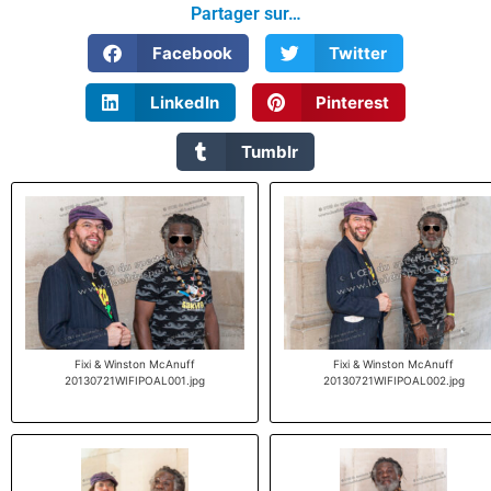
Partager sur…
Facebook
Twitter
LinkedIn
Pinterest
Tumblr
Fixi & Winston McAnuff
Fixi & Winston McAnuff
20130721WIFIPOAL001.jpg
20130721WIFIPOAL002.jpg