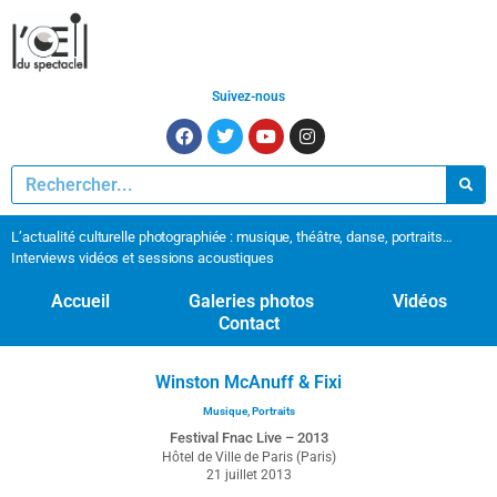
Suivez-nous
L’actualité culturelle photographiée : musique, théâtre, danse, portraits…
Interviews vidéos et sessions acoustiques
Accueil
Galeries photos
Vidéos
Contact
Winston McAnuff & Fixi
Musique
,
Portraits
Festival Fnac Live – 2013
Hôtel de Ville de Paris (Paris)
21 juillet 2013