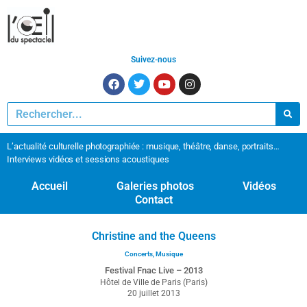
Suivez-nous
L’actualité culturelle photographiée : musique, théâtre, danse, portraits…
Interviews vidéos et sessions acoustiques
Accueil
Galeries photos
Vidéos
Contact
Christine and the Queens
Concerts
,
Musique
Festival Fnac Live – 2013
Hôtel de Ville de Paris (Paris)
20 juillet 2013