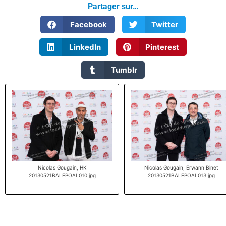
Partager sur…
Facebook
Twitter
LinkedIn
Pinterest
Tumblr
Nicolas Gougain, HK
Nicolas Gougain, Erwann Binet
20130521BALEPOAL010.jpg
20130521BALEPOAL013.jpg