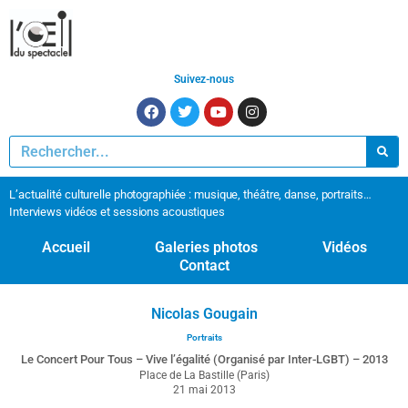
Suivez-nous
L’actualité culturelle photographiée : musique, théâtre, danse, portraits…
Interviews vidéos et sessions acoustiques
Accueil
Galeries photos
Vidéos
Contact
Nicolas Gougain
Portraits
Le Concert Pour Tous – Vive l’égalité (Organisé par Inter-LGBT) – 2013
Place de La Bastille (Paris)
21 mai 2013