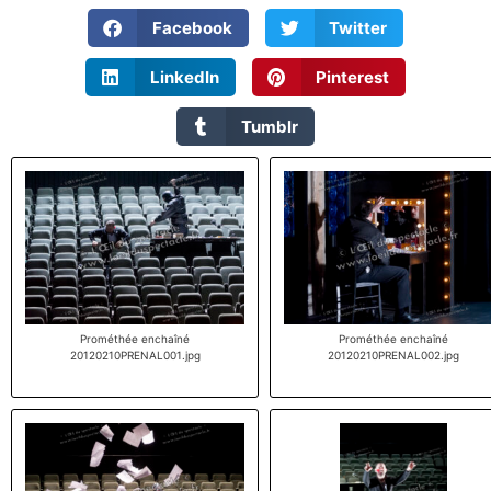
Facebook
Twitter
LinkedIn
Pinterest
Tumblr
Prométhée enchaîné
Prométhée enchaîné
20120210PRENAL001.jpg
20120210PRENAL002.jpg