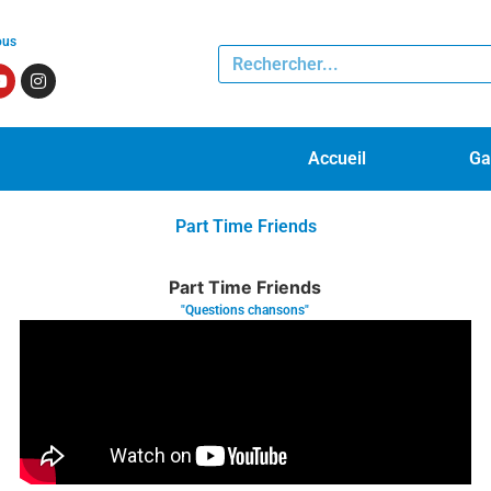
ous
Accueil
Ga
Part Time Friends
Part Time Friends
"Questions chansons"