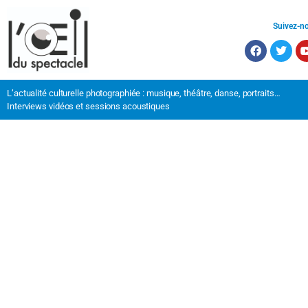
Suivez-n
L’actualité culturelle photographiée : musique, théâtre, danse, portraits…
Interviews vidéos et sessions acoustiques