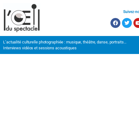
Suivez-n
L’actualité culturelle photographiée : musique, théâtre, danse, portraits…
Interviews vidéos et sessions acoustiques