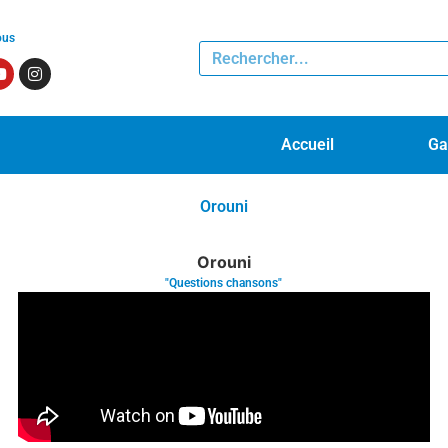
ous
Accueil
Ga
Orouni
Orouni
"Questions chansons"