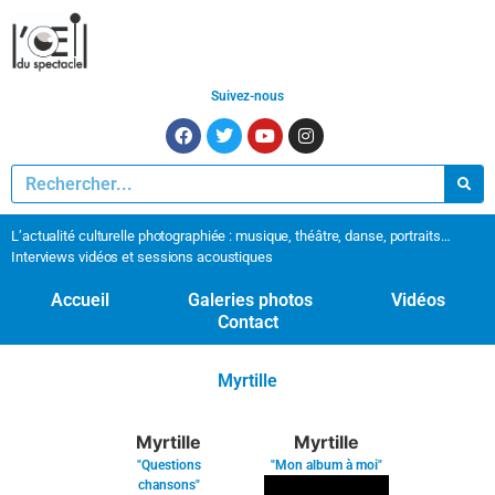
Suivez-nous
L’actualité culturelle photographiée : musique, théâtre, danse, portraits…
Interviews vidéos et sessions acoustiques
Accueil
Galeries photos
Vidéos
Contact
Myrtille
Myrtille
Myrtille
"Questions
"Mon album à moi"
chansons"