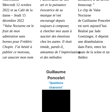
Mercredi 12 octobre
art et la puissance
beaucoup.”
2022 et au Café de la
évocatrice de sa
Le clip de Valse
danse – Jeudi 15
musique m’ont
Nocturne
décembre 2022
encouragé depuis
de Guillaume Poncelet
“Valse Nocturne est le
toujours à composer,
est sorti aujourd’hui.
fruit de mon
à chercher moi aussi à
Réalisé par Jade
admiration sans
susciter des émotions
Goetzinger, il dépeint
bornes pour Frédéric
chez les autres. Il était
une déambulation
Chopin. J’ai hésité à
timide, paraît-il,
dans Paris, entre les
publier ce morceau,
amoureux de l’improvisation
quais de la scène et un
car associer mon nom
et des mélodies
théâtre.
Guillaume
Poncelet
"Questions
chansons"