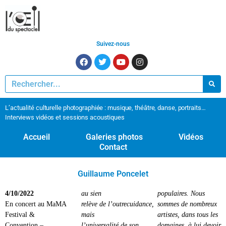
Suivez-nous
L’actualité culturelle photographiée : musique, théâtre, danse, portraits…
Interviews vidéos et sessions acoustiques
Accueil
Galeries photos
Vidéos
Contact
Guillaume Poncelet
4/10/2022
au sien
populaires. Nous
En concert au MaMA
relève de l’outrecuidance,
sommes de nombreux
Festival &
mais
artistes, dans tous les
Convention –
l’universalité de son
domaines, à lui devoir