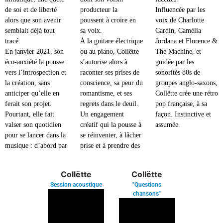
de soi et de liberté
producteur la
Influencée par les
alors que son avenir
poussent à croire en
voix de Charlotte
semblait déjà tout
sa voix.
Cardin, Camélia
tracé.
À la guitare électrique
Jordana et Florence &
En janvier 2021, son
ou au piano, Collëtte
The Machine, et
éco-anxiété la pousse
s’autorise alors à
guidée par les
vers l’introspection et
raconter ses prises de
sonorités 80s de
la création, sans
conscience, sa peur du
groupes anglo-saxons,
anticiper qu’elle en
romantisme, et ses
Collëtte crée une rétro
ferait son projet.
regrets dans le deuil.
pop française, à sa
Pourtant, elle fait
Un engagement
façon. Instinctive et
valser son quotidien
créatif qui la pousse à
assumée.
pour se lancer dans la
se réinventer, à lâcher
musique : d’abord par
prise et à prendre des
Collëtte
Collëtte
Session acoustique
"Questions
chansons"