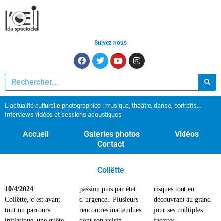
Suivez-nous
L’actualité culturelle photographiée : musique, théâtre, danse, portraits…
Interviews vidéos et sessions acoustiques
Accueil
Galeries photos
Vidéos
Contact
Collëtte
10/4/2024
passion puis par état
risques tout en
Collëtte, c’est avant
d’urgence. Plusieurs
découvrant au grand
tout un parcours
rencontres inattendues
jour ses multiples
initiatique, une quête
dont son voisin
facettes.